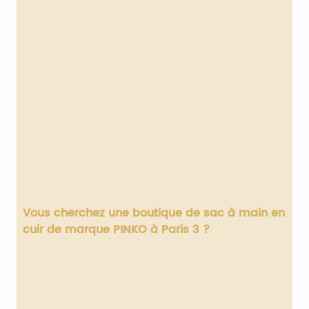
Vous cherchez une
boutique de sac à main en
cuir de marque PINKO à Paris 3
?