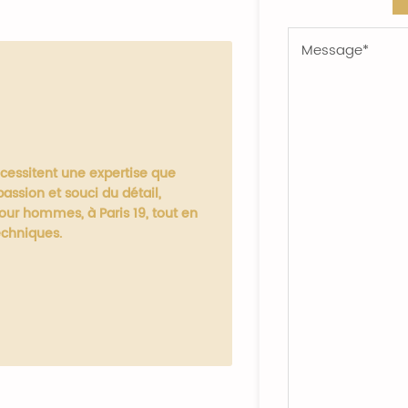
cessitent une expertise que
assion et souci du détail,
our hommes, à Paris 19, tout en
echniques.