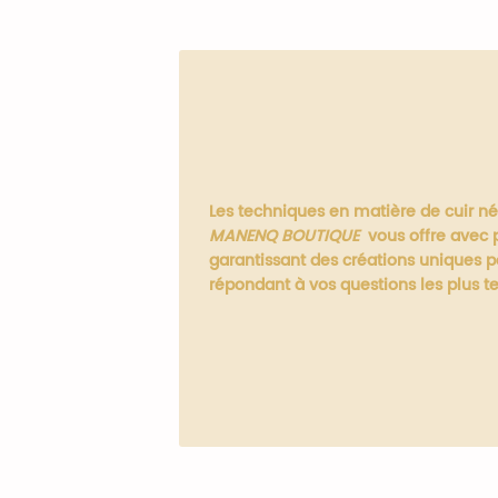
Les techniques en matière de cuir né
MANENQ BOUTIQUE
vous offre avec p
garantissant des créations uniques p
répondant à vos questions les plus t